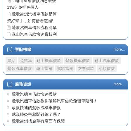
1%起 免押免保人
鶯歌當舖汽機車借款是籌
資好幫手，如何借看這裡!
鶯歌汽機車借款流程簡單
龜山汽車借款快速審核利
息低
龜山機車借免費估算放款
額度
票貼標籤
more…
需要用錢時金華當鋪全力
票貼
免留車
龜山機車借款
鶯歌機車借款
龜山汽車借款
相挺
龜山機車借款合法低利好
鶯歌汽車借款
龜山當舖
鶯歌當舖
支票借款
小額借款
辦理
金華當鋪推出優惠汽機車
服務資訊
more…
借款
鶯歌汽機車借款快速撥款
龜山當舖汽機車借款
鶯歌汽機車借款教你破解汽車借款免留車陷阱！
龜山當舖合法經營汽機車
放款快速的鶯歌汽機車借款
借款免留車
武漢肺炎害您鬧錢荒了嗎？
龜山當舖借款月息250，
鶯歌當鋪找金華有店面有保障
合法龜山當鋪推薦汽車機車
借款