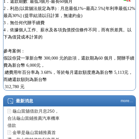
1．還款期數: 最低3個月-最長60個月
2．利息(以當舖法規定為準) : 月息最低1%~最高2.5%[年利率最低12%
最高30%] (提早結清以日計算，無違約金)
3．無任何代辦手續費
4．依據個人工作、薪水及各項負債授信條件不同，而有所差異。以
下為借貸成本計算的
參考案例：
假設你貸一筆新台幣 300,000 元的款項，還款期為60 個月，開辦手續
費為新台幣 6,000元，
總費用年百分率為 3.68%，等於每月還款額度應為新台幣 5,113元，
而總還款額則為新台幣
龜山當舖汽機車借款
312,780 元
龜山當舖合法經營汽機車
借款免留車
最新消息
more…
龜山當舖借款月息250，
合法龜山當鋪推薦汽車機車
借款
金華是龜山當鋪推薦首
選，龜山當舖借款利息最低