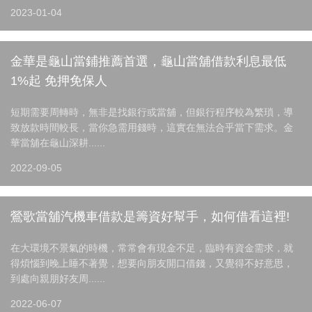
2023-01-04
金華是龜山當鋪推薦首選，龜山當舖借款利息最低
1%起 免押免保人
短期需要周轉時，無非是找銀行或當舖，但銀行程序較為繁瑣，導
致放款時間較長，當你急需用錢時，這實在無法合乎當下需求。金
華當舖在龜山深耕......
2022-09-05
鶯歌當舖汽機車借款是籌資好幫手，如何借看這裡!
在大環境不景氣的時機，常常會有現金不足，臨時有資金需求，就
得煩惱到晚上睡不著覺，想要向朋友開口借錢，又覺得不好意思，
到處向親朋好友周......
2022-06-07