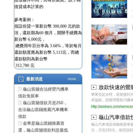
授信條件不同，而有所差異。以下為
借貸成本計算的
參考案例：
假設你貸一筆新台幣 300,000 元的款
項，還款期為60 個月，開辦手續費為
新台幣 6,000元，
總費用年百分率為 3.68%，等於每月
還款額度應為新台幣 5,113元，而總
還款額則為新台幣
312,780 元
龜山當舖汽機車借款
最新消息
more…
龜山當舖合法經營汽機車
放款快速的鶯
借款免留車
事業在起步時，若能接到
龜山當舖借款月息250，
求協助，想辦理鶯歌汽機車借款
合法龜山當鋪推薦汽車機車
http://andseo.com/servic
借款
龜山汽車借款
金華是龜山當鋪推薦首
龜山汽車借款借錢免留車服
選，龜山當舖借款利息最低
元，月息250元，保證說到做到
1%起 免押免保人