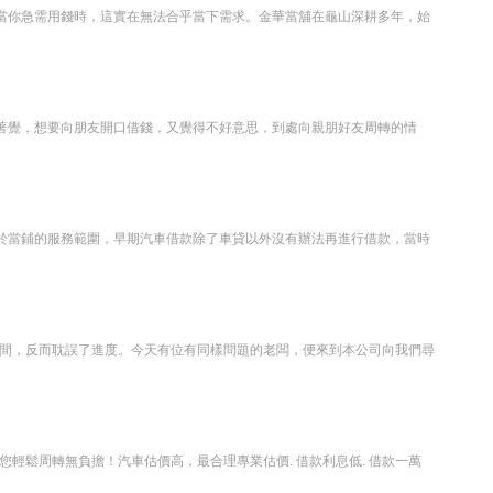
當你急需用錢時，這實在無法合乎當下需求。金華當舖在龜山深耕多年，始
著覺，想要向朋友開口借錢，又覺得不好意思，到處向親朋好友周轉的情
於當鋪的服務範圍，早期汽車借款除了車貸以外沒有辦法再進行借款，當時
間，反而耽誤了進度。今天有位有同樣問題的老闆，便來到本公司向我們尋
輕鬆周轉無負擔！汽車估價高，最合理專業估價. 借款利息低. 借款一萬