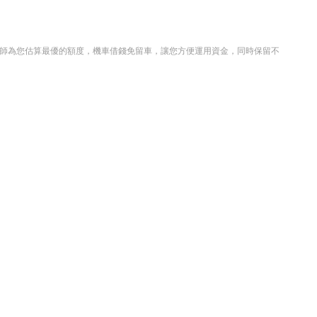
師為您估算最優的額度，機車借錢免留車，讓您方便運用資金，同時保留不