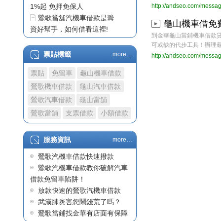
http://andseo.com/messa
鶯歌當舖汽機車借款是籌
資好幫手，如何借看這裡!
龜山機車借免
鶯歌汽機車借款流程簡單
到金華龜山當鋪機車借款
龜山汽車借款快速審核利
可或缺的代步工具！辦理龜山機
票貼標籤
more…
息低
http://andseo.com/messa
龜山機車借免費估算放款
票貼
免留車
龜山機車借款
額度
鶯歌機車借款
龜山汽車借款
需要用錢時金華當鋪全力
鶯歌汽車借款
龜山當舖
相挺
龜山機車借款合法低利好
鶯歌當舖
支票借款
小額借款
辦理
金華當鋪推出優惠汽機車
服務資訊
more…
借款
鶯歌汽機車借款快速撥款
龜山當舖汽機車借款
鶯歌汽機車借款教你破解汽車
龜山當舖合法經營汽機車
借款免留車陷阱！
借款免留車
放款快速的鶯歌汽機車借款
龜山當舖借款月息250，
武漢肺炎害您鬧錢荒了嗎？
合法龜山當鋪推薦汽車機車
鶯歌當鋪找金華有店面有保障
借款