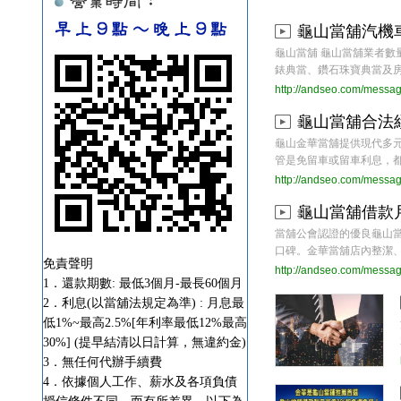
龜山當舖汽機
龜山當舖 龜山當舖業者
錶典當、鑽石珠寶典當及房地二
http://andseo.com/messa
龜山當舖合法
龜山金華當舖提供現代多
管是免留車或留車利息，都是依
http://andseo.com/messa
龜山當舖借款
當舖公會認證的優良龜山
口碑。金華當舖店內整潔、明亮
免責聲明
http://andseo.com/messa
1．還款期數: 最低3個月-最長60個月
2．利息(以當舖法規定為準) : 月息最
低1%~最高2.5%[年利率最低12%最高
30%] (提早結清以日計算，無違約金)
3．無任何代辦手續費
4．依據個人工作、薪水及各項負債