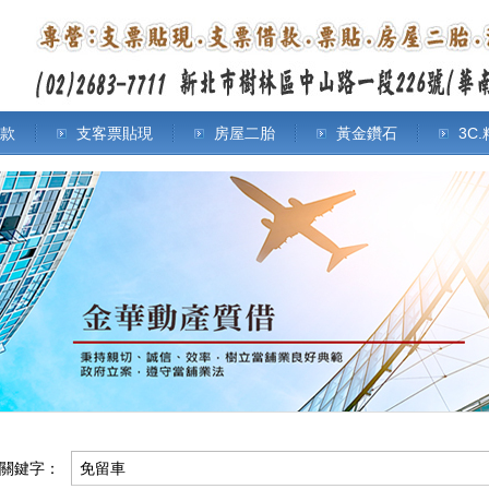
款
支客票貼現
房屋二胎
黃金鑽石
3C
關鍵字：