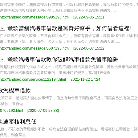
短期需要周轉時，無非是找銀行或當舖，但銀行程序較為繁瑣，導致放款時間較長，
終秉持著誠信與熱於助人的心態，為龜山鄉親解決不少急需用錢的緊......
http://andseo.com/message/0905196.html
[2022-09-05 15:21]
鶯歌當舖汽機車借款是籌資好幫手，如何借看這裡!
在大環境不景氣的時機，常常會有現金不足，臨時有資金需求，就得煩惱到晚上睡不
形，要低聲下氣、看人臉色、欠人人情，甚至久而久之還讓周遭的人避......
http://andseo.com/message/0607195.html
[2022-06-07 15:22]
鶯歌汽機車借款教你破解汽車借款免留車陷阱！
說起現代最流行的借款方式之一，絕對不能錯過汽車借款免留車，鶯歌汽機車借款屬
在當鋪辦理汽車借款是需要留車的，漸漸地時代變遷，當鋪打破先例......
http://andseo.com/service/1122194.html
[2021-11-22 17:24]
歌汽機車借款
大筆訂單，是最讓人開心的事情了，但是有時會因手頭現金不足，而讓自己沒有調度空
。來自做......
e/0709192.html
[2020-07-09 23:38]
快速審核利息低
務，不該收的費用絕對不收，給您合法合理的最佳如資管道。現場審核立即撥款，讓您
。到金華當......