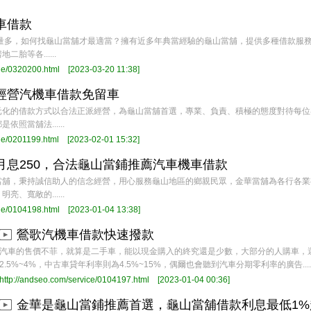
車借款
數量多，如何找龜山當舖才最適當？擁有近多年典當經驗的龜山當舖，提供多種借款服
胎等各......
ge/0320200.html
[2023-03-20 11:38]
經營汽機車借款免留車
元化的借款方式以合法正派經營，為龜山當舖首選，專業、負責、積極的態度對待每位
照當舖法......
ge/0201199.html
[2023-02-01 15:32]
月息250，合法龜山當鋪推薦汽車機車借款
當舖，秉持誠信助人的信念經營，用心服務龜山地區的鄉親民眾，金華當舖為各行各業
、寬敞的......
ge/0104198.html
[2023-01-04 13:38]
鶯歌汽機車借款快速撥款
汽車的售價不菲，就算是二手車，能以現金購入的終究還是少數，大部分的人購車，
2.5%~4%，中古車貸年利率則為4.5%~15%，偶爾也會聽到汽車分期零利率的廣告.....
http://andseo.com/service/0104197.html
[2023-01-04 00:36]
金華是龜山當鋪推薦首選，龜山當舖借款利息最低1%