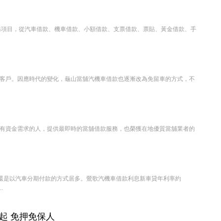
務項目，從汽車借款、機車借款、小額借款、支票借款、票貼、黃金借款、手
客戶。因應時代的變化，龜山當舖汽機車借款也逐漸改為免留車的方式，不
有資金需求的人，提供最即時的當舖借款服務，也榮獲在地優質當舖業者的
還是以汽車分期付款的方式居多。鶯歌汽機車借款利息新車貸年利率約
.
起 免押免保人